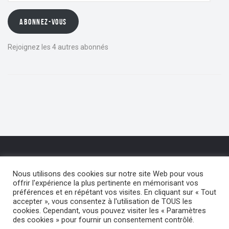
ABONNEZ-VOUS
Rejoignez les 4 autres abonnés
Nous utilisons des cookies sur notre site Web pour vous
offrir l'expérience la plus pertinente en mémorisant vos
préférences et en répétant vos visites. En cliquant sur « Tout
Tous droits réservés. Dany Piret photographe région Namur - Dphotos.be -
accepter », vous consentez à l'utilisation de TOUS les
Graphisme - Jorixi.be - Artworks-pub.be
cookies. Cependant, vous pouvez visiter les « Paramètres
des cookies » pour fournir un consentement contrôlé.
HOME
GALERIE DPHOTOS
BLOG
CE QUE NOUS FAISONS
A PROPOS
CONTACT