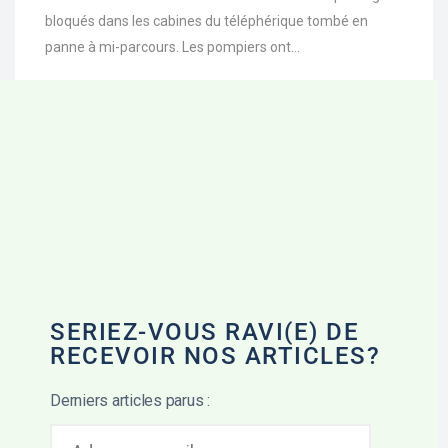
bloqués dans les cabines du téléphérique tombé en
panne à mi-parcours. Les pompiers ont...
CLO
THI
MOD
01/05/2021
SERIEZ-VOUS RAVI(E) DE
RECEVOIR NOS ARTICLES?
Derniers articles parus :
A
D