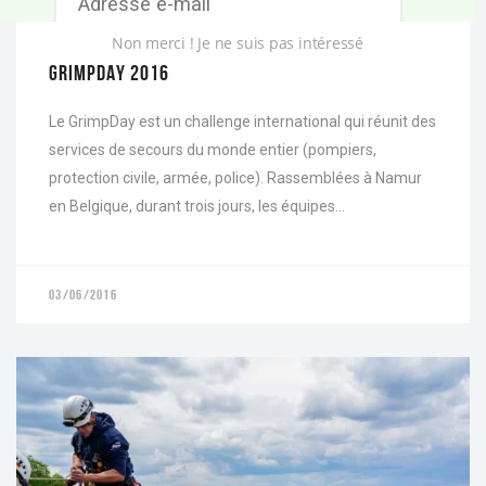
ACTU
R
E
Non merci ! Je ne suis pas intéressé
S
S
GRIMPDAY 2016
S'INSCRIRE
E
E
-
Le GrimpDay est un challenge international qui réunit des
M
services de secours du monde entier (pompiers,
A
I
protection civile, armée, police). Rassemblées à Namur
L
en Belgique, durant trois jours, les équipes...
03/06/2016