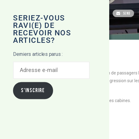
SHARE
TWEET
PIN IT
SHARE
SEND
SERIEZ-VOUS
RAVI(E) DE
RECEVOIR NOS
ARTICLES?
Derniers articles parus :
A
D
per le souffle. L’exercice consistait à simuler l’évacuation de passager
R
E
arcours. Les pompiers ont abordé les cabines, avec progression sur le
S
S
auvetage.
S'INSCRIRE
E
E
été réalisé puisque les animaux seront autorisés dans les cabines.
-
M
ectué avec une personne à mobilité réduite.
A
I
L