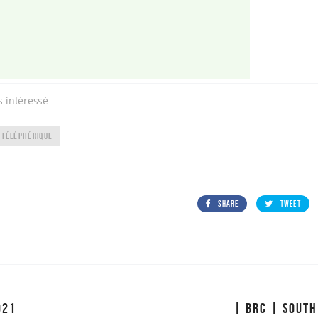
s intéressé
TÉLÉPHÉRIQUE
SHARE
TWEET
021
| BRC | SOUTH