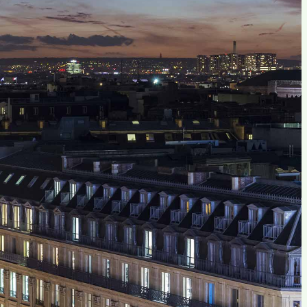
Un spectacle de haute voltige à cou
téléphérique tombé en panne à mi-p
de matériels et de protocoles de s
Un sauvetage de chien a également 
Dans le futur, un exercice sera eff
J’AIME ÇA :